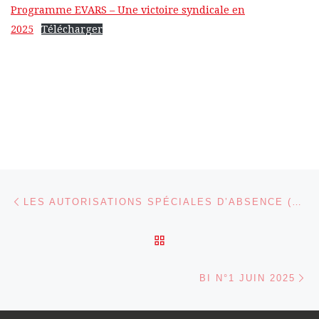
Programme EVARS – Une victoire syndicale en
2025
Télécharger
Parcourir les articles
Article précédent
LES AUTORISATIONS SPÉCIALES D’ABSENCE (ASA) POUR MOTIF SYNDICAL
RETOUR À LA LISTE DES
Ar
BI N°1 JUIN 2025