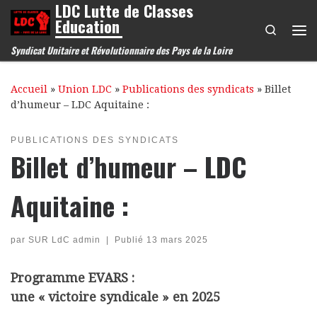
LDC Lutte de Classes
Passer au contenu
Education
Search
Me
Syndicat Unitaire et Révolutionnaire des Pays de la Loire
Accueil
»
Union LDC
»
Publications des syndicats
»
Billet
d’humeur – LDC Aquitaine :
PUBLICATIONS DES SYNDICATS
Billet d’humeur – LDC
Aquitaine :
par
SUR LdC admin
|
Publié
13 mars 2025
Programme EVARS :
une « victoire syndicale » en 2025