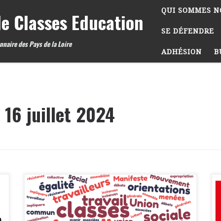
QUI SOMMES N
e Classes Education
SE DÉFENDRE
nnaire des Pays de la Loire
ADHÉSION
B
:
16 juillet 2024
Texte adopté par le Congrès fondateur réuni à
Ornacieux-Balbins le 29 mars 2024 Les
syndicats signataires de ce manifeste du
syndicalisme de lutte de classes inscrivent