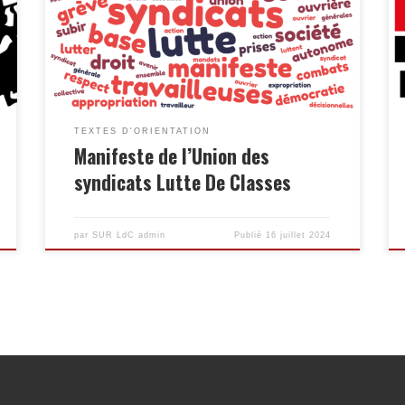
leurs orientations et leurs pratiques dans la
continuité historique du syndicalisme
autonome, internationaliste et
révolutionnaire à la base, dans le cadre de la
lutte […]
TEXTES D'ORIENTATION
Manifeste de l’Union des
syndicats Lutte De Classes
par
SUR LdC admin
Publié
16 juillet 2024