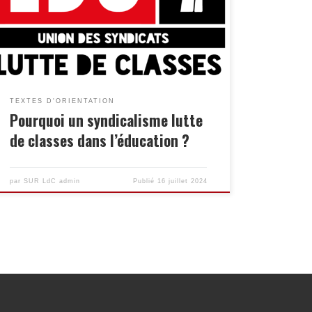
travailleurs et travailleuses et de
renversement du capitalisme Bien avant que
la loi, en 1884 n’autorise les travailleurs et
travailleuses à s’unir et à s’organiser pour
défendre leurs intérêts, les […]
TEXTES D'ORIENTATION
Pourquoi un syndicalisme lutte
de classes dans l’éducation ?
par
SUR LdC admin
Publié
16 juillet 2024