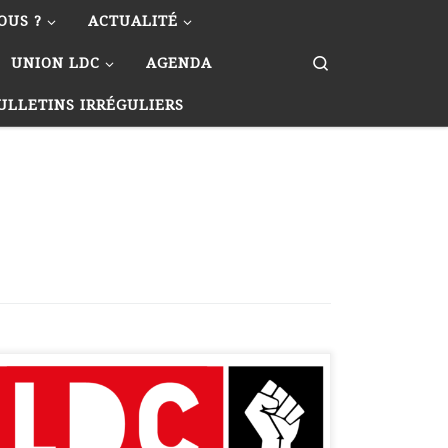
OUS ?
ACTUALITÉ
Search
UNION LDC
AGENDA
ULLETINS IRRÉGULIERS
Texte adopté par le Congrès fondateur réuni à
Ornacieux-Balbins le 29 mars 2024 Le
syndicat, outil essentiel de défense des