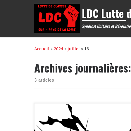
LDC Lutte d
Passer au contenu
Syndicat Unitaire et Révolutio
Accueil
»
2024
»
juillet
»
16
Archives journalières
3 articles
Depuis un certain nombre d’années déjà, les
luttes sociales, politiques et syndicales sont de
plus en plus axées autour de la défense de