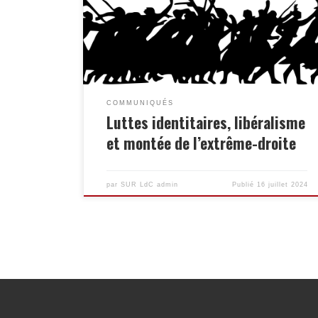
valeurs telles que l’anti-fascisme, l’anti-
racisme, l’anti-sexisme, l’anti-homophobie, …
Comment être contre de telles valeurs ? Nous
partageons évidemment ces combats ! Mais
cette référence constante et première à ces […]
COMMUNIQUÉS
Luttes identitaires, libéralisme
et montée de l’extrême-droite
par
SUR LdC admin
Publié
16 juillet 2024